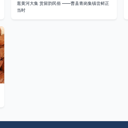
逛黄河大集 赏留韵民俗 ——曹县青岗集镇尝鲜正
当时