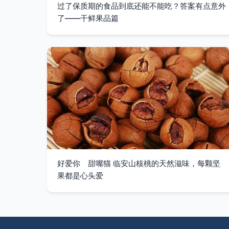
过了保质期的食品到底还能不能吃？答案有点意外
了——干鲜果品篇
好爱你 甜嘴猫 临安山核桃的天然滋味，每颗坚
果都是心头爱