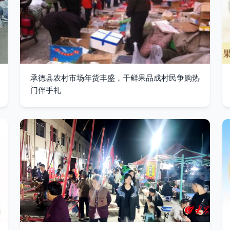
承德县农村市场年货丰盛，干鲜果品成村民争购热
门伴手礼