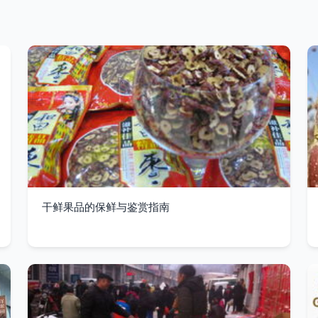
干鲜果品的保鲜与鉴赏指南