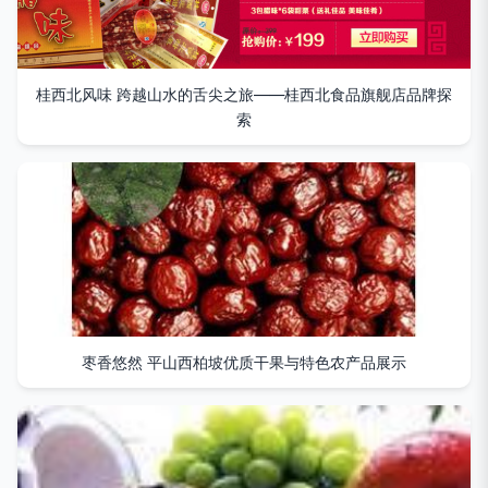
桂西北风味 跨越山水的舌尖之旅——桂西北食品旗舰店品牌探
索
枣香悠然 平山西柏坡优质干果与特色农产品展示