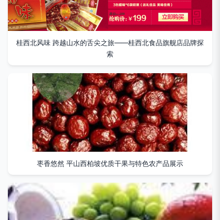
桂西北风味 跨越山水的舌尖之旅——桂西北食品旗舰店品牌探
索
枣香悠然 平山西柏坡优质干果与特色农产品展示